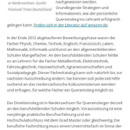
nachgewiesen werden.
in Niedersachsen. Quelle:
Grundlegende Strategien und
Financial Times Deutschland
Informationen, wie der persönliche
Quereinstieg ins Lehramt erfolgreich
gelingen kann,
finden sich in der Literatur auf amazon.de
.
In der Ende 2012 abgelaufenen Bewerbungsphase waren die
Fächer Physik, Chemie, Technik, Englisch, Französisch, Latein,
Mathematik, Informatik und Kunst an den allgemeinbildenden
Schulen Mangelfächer. An den berufsbildenden Schulen fehlte
es an Lehrern für die Fächer Metalltechnik, Elektrotechnik,
Fahrzeugtechnik, Hauswirtschaft, Agrarwissenschaften und
Sozialpädagogik. Dieser Fächerkatalog kann sich natürlich bis zur
nächsten Ausschreibung ändern. Sie können sich jederzeit Hilfe
suchend an das niedersächsische Kultusministerium wenden
und erfragen, für welche Fächer ein Quereinstieg möglich ist.
Der Direkteinstieg ist in Niedersachsen für Quereinsteiger derzeit
an den berufsbildenden Schulen möglich. Voraussetzung ist eine
vierjährige praktische Berufserfahrung und ein
Hochschulabschluss mit dem Grad Master oder gleichwertig. Die
berufliche Fachrichtung muss einem Unterrichtsfach im Sinne der